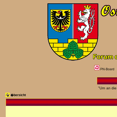
PN-Board
"Um an die
�bersicht