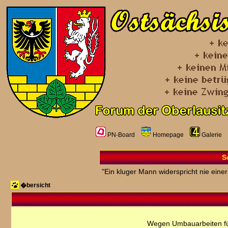
PN-Board
Homepage
Galerie
S
"Ein kluger Mann widerspricht nie einer
�bersicht
Wegen Umbauarbeiten fü