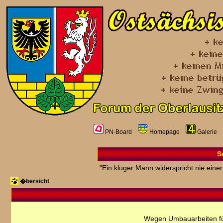
PN-Board
Homepage
Galerie
S
"Ein kluger Mann widerspricht nie einer
�bersicht
Wegen Umbauarbeiten fü