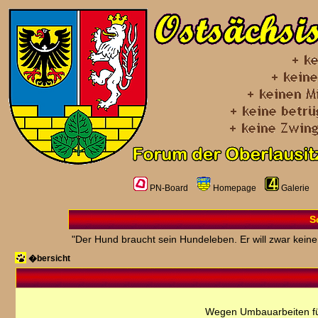
PN-Board
Homepage
Galerie
S
"Der Hund braucht sein Hundeleben. Er will zwar kein
�bersicht
Wegen Umbauarbeiten fü