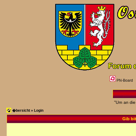
PN-Board
"Um an die
�bersicht
»
Login
Gib bi