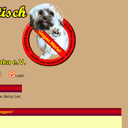
Login
w Jerzy Lec
loggen!