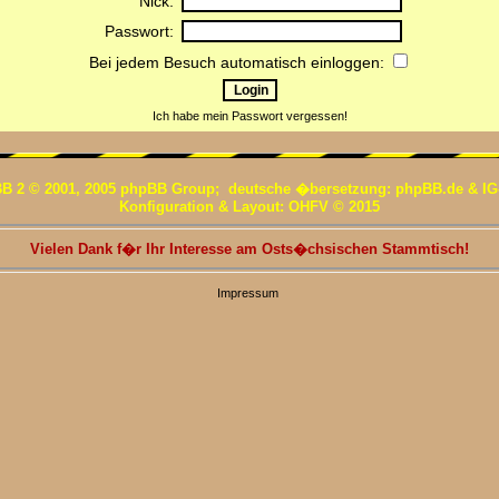
Nick:
Passwort:
Bei jedem Besuch automatisch einloggen:
Ich habe mein Passwort vergessen!
B 2 © 2001, 2005 phpBB Group; deutsche �bersetzung: phpBB.de & IG
Konfiguration & Layout: OHFV © 2015
Vielen Dank f�r Ihr Interesse am Osts�chsischen Stammtisch!
Impressum