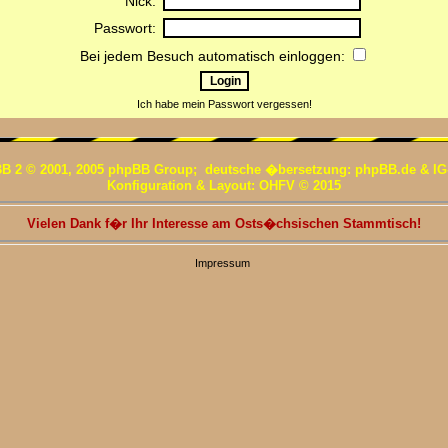
Nick:
Passwort:
Bei jedem Besuch automatisch einloggen:
Ich habe mein Passwort vergessen!
B 2 © 2001, 2005 phpBB Group; deutsche �bersetzung: phpBB.de & IG
Konfiguration & Layout: OHFV © 2015
Vielen Dank f�r Ihr Interesse am Osts�chsischen Stammtisch!
Impressum