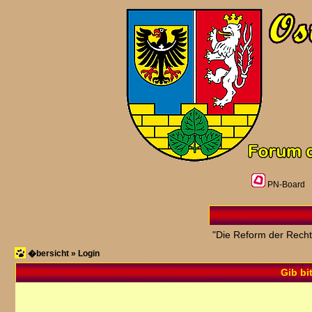
PN-Board
"Die Reform der Recht
�bersicht
»
Login
Gib bi