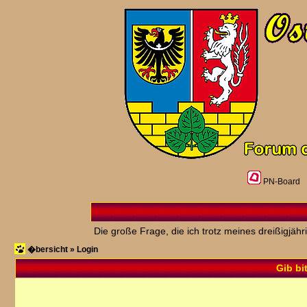
PN-Board
Die große Frage, die ich trotz meines dreißigjäh
�bersicht
»
Login
Gib bi