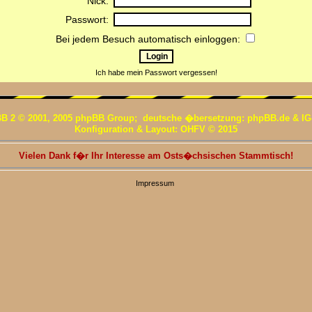
Nick:
Passwort:
Bei jedem Besuch automatisch einloggen:
Ich habe mein Passwort vergessen!
B 2 © 2001, 2005 phpBB Group; deutsche �bersetzung: phpBB.de & IG
Konfiguration & Layout: OHFV © 2015
Vielen Dank f�r Ihr Interesse am Osts�chsischen Stammtisch!
Impressum