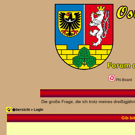
PN-Board
Die große Frage, die ich trotz meines dreißigjäh
�bersicht
»
Login
Gib bi