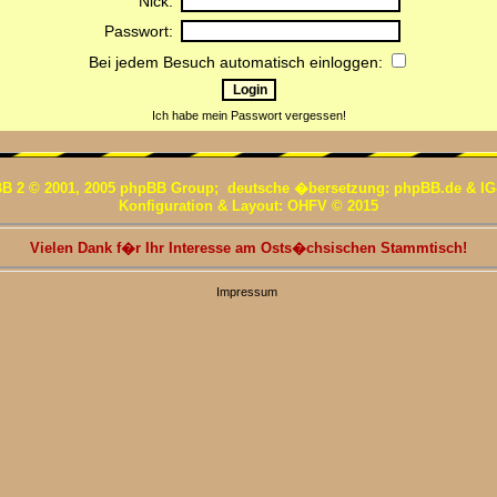
Nick:
Passwort:
Bei jedem Besuch automatisch einloggen:
Ich habe mein Passwort vergessen!
B 2 © 2001, 2005 phpBB Group; deutsche �bersetzung: phpBB.de & IG
Konfiguration & Layout: OHFV © 2015
Vielen Dank f�r Ihr Interesse am Osts�chsischen Stammtisch!
Impressum