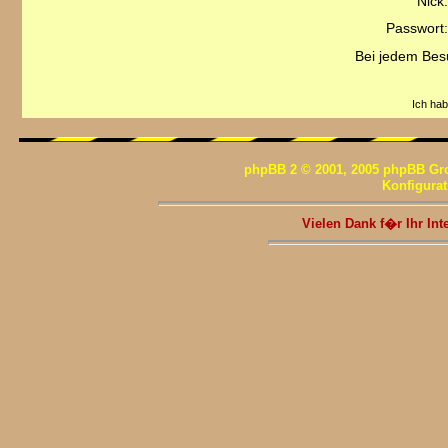
Nick:
Passwort:
Bei jedem Bes
Ich ha
phpBB 2 © 2001, 2005 phpBB Gr
Konfigura
Vielen Dank f�r Ihr I