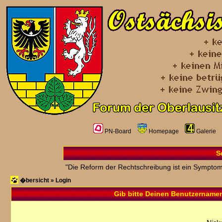
PN-Board
Homepage
Galerie
S
"Die Reform der Rechtschreibung ist ein Symptom
�bersicht
»
Login
Gib bitte Deinen Benutzername