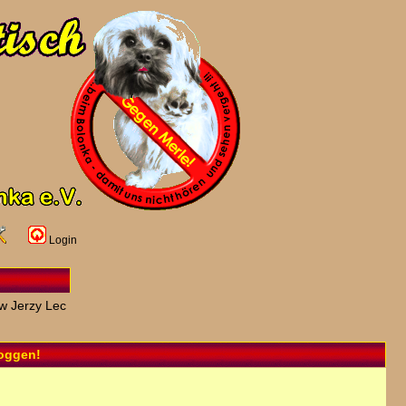
Login
w Jerzy Lec
loggen!