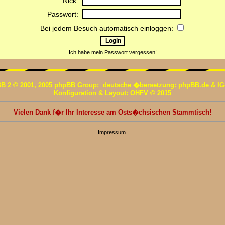
Nick:
Passwort:
Bei jedem Besuch automatisch einloggen:
Ich habe mein Passwort vergessen!
B 2 © 2001, 2005 phpBB Group; deutsche �bersetzung: phpBB.de & IG
Konfiguration & Layout: OHFV © 2015
Vielen Dank f�r Ihr Interesse am Osts�chsischen Stammtisch!
Impressum