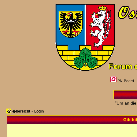
PN-Board
"Um an die
�bersicht
»
Login
Gib bi