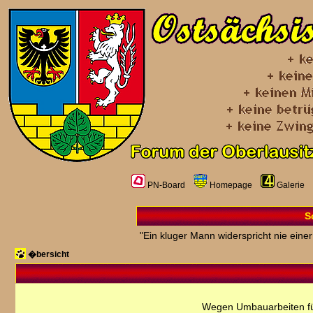
PN-Board
Homepage
Galerie
S
"Ein kluger Mann widerspricht nie einer
�bersicht
Wegen Umbauarbeiten fü