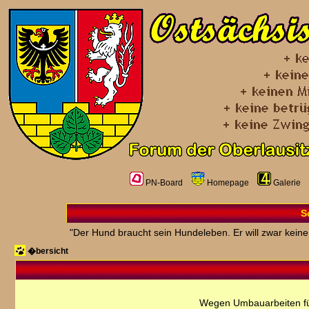
PN-Board
Homepage
Galerie
S
"Der Hund braucht sein Hundeleben. Er will zwar kein
�bersicht
Wegen Umbauarbeiten fü