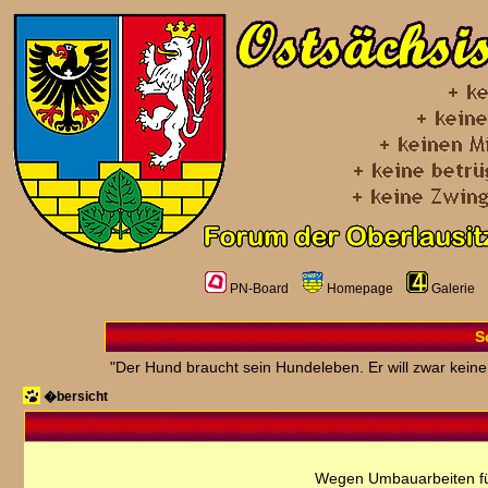
PN-Board
Homepage
Galerie
S
"Der Hund braucht sein Hundeleben. Er will zwar kein
�bersicht
Wegen Umbauarbeiten fü